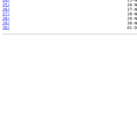
24/
25/
26/
27/
28/
29/
30/