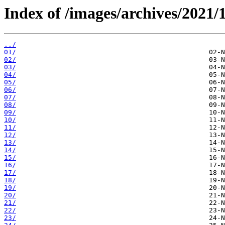
Index of /images/archives/2021/1
../
01/
02/
03/
04/
05/
06/
07/
08/
09/
10/
11/
12/
13/
14/
15/
16/
17/
18/
19/
20/
21/
22/
23/